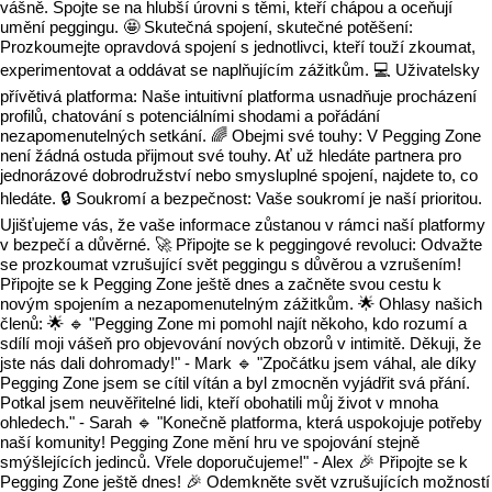
vášně. Spojte se na hlubší úrovni s těmi, kteří chápou a oceňují
umění peggingu. 🤩 Skutečná spojení, skutečné potěšení:
Prozkoumejte opravdová spojení s jednotlivci, kteří touží zkoumat,
experimentovat a oddávat se naplňujícím zážitkům. 💻 Uživatelsky
přívětivá platforma: Naše intuitivní platforma usnadňuje procházení
profilů, chatování s potenciálními shodami a pořádání
nezapomenutelných setkání. 🌈 Obejmi své touhy: V Pegging Zone
není žádná ostuda přijmout své touhy. Ať už hledáte partnera pro
jednorázové dobrodružství nebo smysluplné spojení, najdete to, co
hledáte. 🔒 Soukromí a bezpečnost: Vaše soukromí je naší prioritou.
Ujišťujeme vás, že vaše informace zůstanou v rámci naší platformy
v bezpečí a důvěrné. 🚀 Připojte se k peggingové revoluci: Odvažte
se prozkoumat vzrušující svět peggingu s důvěrou a vzrušením!
Připojte se k Pegging Zone ještě dnes a začněte svou cestu k
novým spojením a nezapomenutelným zážitkům. 🌟 Ohlasy našich
členů: 🌟 🔹 "Pegging Zone mi pomohl najít někoho, kdo rozumí a
sdílí moji vášeň pro objevování nových obzorů v intimitě. Děkuji, že
jste nás dali dohromady!" - Mark 🔹 "Zpočátku jsem váhal, ale díky
Pegging Zone jsem se cítil vítán a byl zmocněn vyjádřit svá přání.
Potkal jsem neuvěřitelné lidi, kteří obohatili můj život v mnoha
ohledech." - Sarah 🔹 "Konečně platforma, která uspokojuje potřeby
naší komunity! Pegging Zone mění hru ve spojování stejně
smýšlejících jedinců. Vřele doporučujeme!" - Alex 🎉 Připojte se k
Pegging Zone ještě dnes! 🎉 Odemkněte svět vzrušujících možností