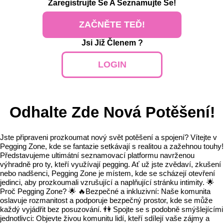
Zaregistrujte Se
A Seznamujte Se!
ZAČNĚTE TEĎ!
Jsi Již Členem ?
LOGIN
Odhalte Zde Nová Potěšení!
Jste připraveni prozkoumat nový svět potěšení a spojení? Vítejte v
Pegging Zone, kde se fantazie setkávají s realitou a zažehnou touhy!
Představujeme ultimátní seznamovací platformu navrženou
výhradně pro ty, kteří využívají pegging. Ať už jste zvědaví, zkušení
nebo nadšenci, Pegging Zone je místem, kde se scházejí otevření
jedinci, aby prozkoumali vzrušující a naplňující stránku intimity. 🌟
Proč Pegging Zone? 🌟 🔥Bezpečné a inkluzivní: Naše komunita
oslavuje rozmanitost a podporuje bezpečný prostor, kde se může
každý vyjádřit bez posuzování. 👫 Spojte se s podobně smýšlejícími
jednotlivci: Objevte živou komunitu lidí, kteří sdílejí vaše zájmy a